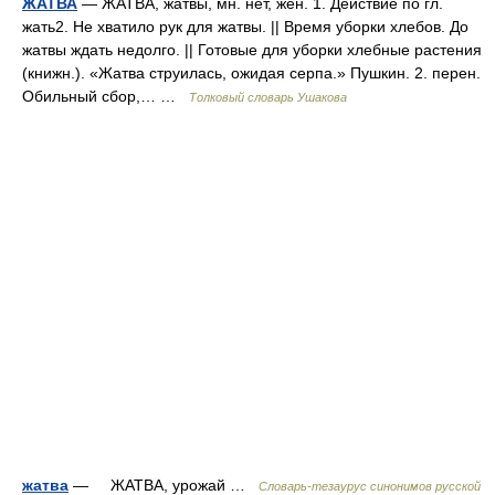
ЖАТВА
— ЖАТВА, жатвы, мн. нет, жен. 1. Действие по гл.
жать2. Не хватило рук для жатвы. || Время уборки хлебов. До
жатвы ждать недолго. || Готовые для уборки хлебные растения
(книжн.). «Жатва струилась, ожидая серпа.» Пушкин. 2. перен.
Обильный сбор,… …
Толковый словарь Ушакова
жатва
— ЖАТВА, урожай …
Словарь-тезаурус синонимов русской