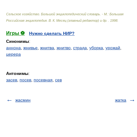
Сельское хозяйство. Большой энциклопедический словарь. - М.: Большая
Российская энциклопедия
.
В. К. Месяц (главный редактор) и др.
.
1998
.
Игры ⚽
Нужно сделать НИР?
Синонимы
:
аннона
,
жнивье
,
жнитва
,
жнитво
,
страда
,
уборка
,
урожай
,
церера
Антонимы
:
засев
,
посев
,
посевная
,
сев
жасмин
жатка