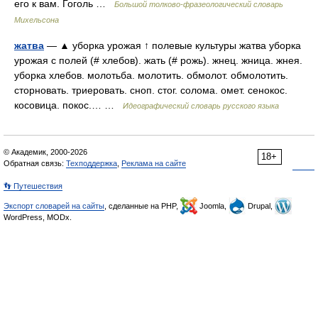
его к вам. Гоголь …
Большой толково-фразеологический словарь
Михельсона
жатва
— ▲ уборка урожая ↑ полевые культуры жатва уборка
урожая с полей (# хлебов). жать (# рожь). жнец. жница. жнея.
уборка хлебов. молотьба. молотить. обмолот. обмолотить.
сторновать. триеровать. сноп. стог. солома. омет. сенокос.
косовица. покос.… …
Идеографический словарь русского языка
© Академик, 2000-2026
18+
Обратная связь:
Техподдержка
,
Реклама на сайте
👣 Путешествия
Экспорт словарей на сайты
, сделанные на PHP,
Joomla,
Drupal,
WordPress, MODx.