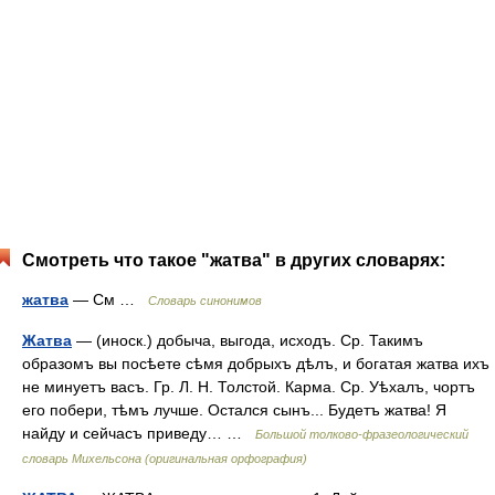
Смотреть что такое "жатва" в других словарях:
жатва
— См …
Словарь синонимов
Жатва
— (иноск.) добыча, выгода, исходъ. Ср. Такимъ
образомъ вы посѣете сѣмя добрыхъ дѣлъ, и богатая жатва ихъ
не минуетъ васъ. Гр. Л. Н. Толстой. Карма. Ср. Уѣхалъ, чортъ
его побери, тѣмъ лучше. Остался сынъ... Будетъ жатва! Я
найду и сейчасъ приведу… …
Большой толково-фразеологический
словарь Михельсона (оригинальная орфография)