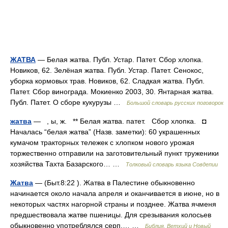
ЖАТВА
— Белая жатва. Публ. Устар. Патет. Сбор хлопка.
Новиков, 62. Зелёная жатва. Публ. Устар. Патет. Сенокос,
уборка кормовых трав. Новиков, 62. Сладкая жатва. Публ.
Патет. Сбор винограда. Мокиенко 2003, 30. Янтарная жатва.
Публ. Патет. О сборе кукурузы …
Большой словарь русских поговорок
жатва
— , ы, ж. ** Белая жатва. патет. Сбор хлопка. ◘
Началась “белая жатва” (Назв. заметки): 60 украшенных
кумачом тракторных тележек с хлопком нового урожая
торжественно отправили на заготовительный пункт труженики
хозяйства Тахта Базарского… …
Толковый словарь языка Совдепии
Жатва
— (Быт.8:22 ). Жатва в Палестине обыкновенно
начинается около начала апреля и оканчивается в июне, но в
некоторых частях нагорной страны и позднее. Жатва ячменя
предшествовала жатве пшеницы. Для срезывания колосьев
обыкновенно употреблялся серп,… …
Библия. Ветхий и Новый